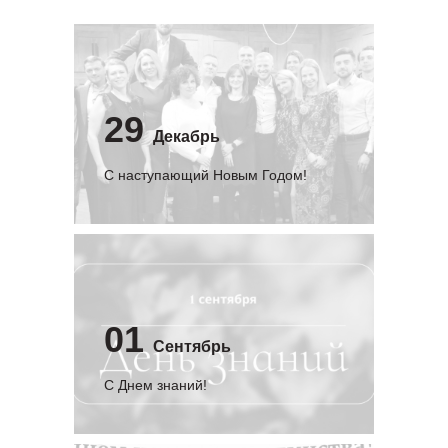
29
Декабрь
С наступающий Новым Годом!
01
Сентябрь
C Днем знаний!