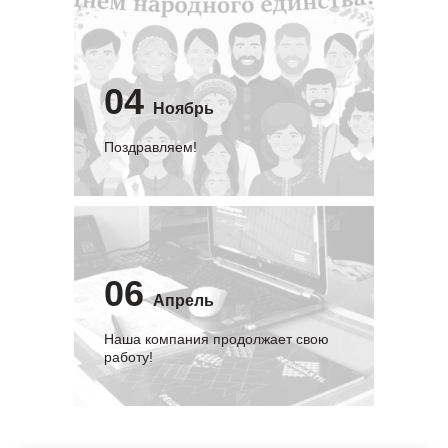
04
Ноябрь
Поздравляем!
06
Апрель
Наша компания продолжает свою
работу!