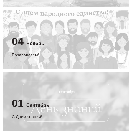
04
Ноябрь
Поздравляем!
01
Сентябрь
C Днем знаний!