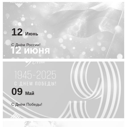
12
Июнь
C Днём России!
09
Май
С Днём Победы!