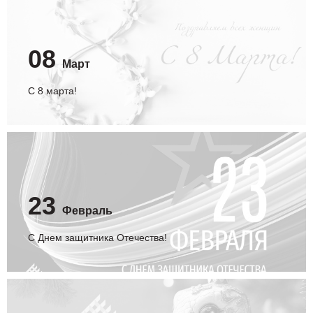
08
Март
С 8 марта!
23
Февраль
С Днем защитника Отечества!