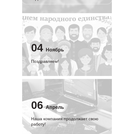
04
Ноябрь
Поздравляем!
06
Апрель
Наша компания продолжает свою
работу!