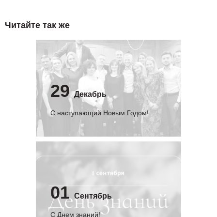
Читайте так же
29
Декабрь
С наступающий Новым Годом!
01
Сентябрь
C Днем знаний!