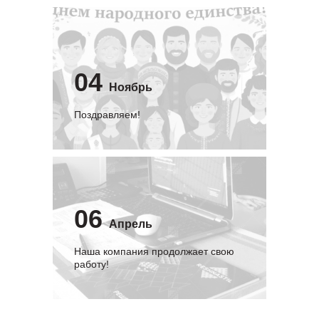
04
Ноябрь
Поздравляем!
06
Апрель
Наша компания продолжает свою
работу!