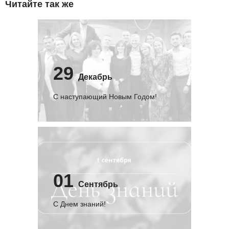
Читайте так же
29
Декабрь
С наступающий Новым Годом!
01
Сентябрь
C Днем знаний!