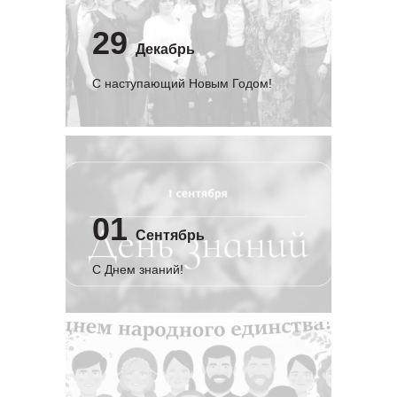
29
Декабрь
С наступающий Новым Годом!
01
Сентябрь
C Днем знаний!