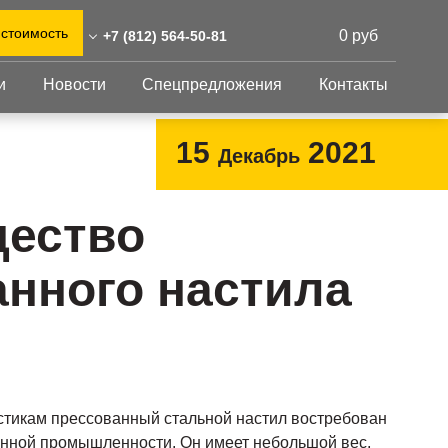
 стоимость
0 руб
+7 (812) 564-50-81
и
Новости
Спецпредложения
Контакты
12) 564-50-81
0)555-31-02
Перфорированный
Другое
15
2021
Декабрь
лист
-peterburg@reshnastil.ru
Перфорированный
Крепеж
 191167 Санкт-Петербург,
лист
GFK настил
ество
ная улица, 37
Изделия из
Просечно-
 и склад: Калужская
перфорированных
профилированный
анного настила
листов
ть, район Боровский,
настил
триальный парк "Ворсино",
Металлоконструкция
осточный проезд
Готовая продукция
стикам прессованный стальной настил востребован
енной промышленности. Он имеет небольшой вес,