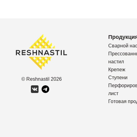
Продукци
Сварной на
Прессованн
настил
Крепеж
Ступени
© Reshnastil
2026
Перфориро
лист
Готовая про