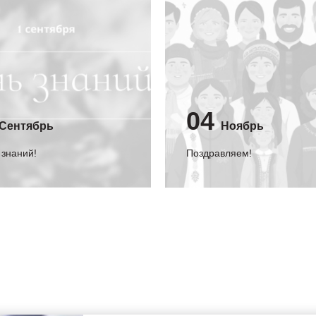
04
Сентябрь
Ноябрь
 знаний!
Поздравляем!