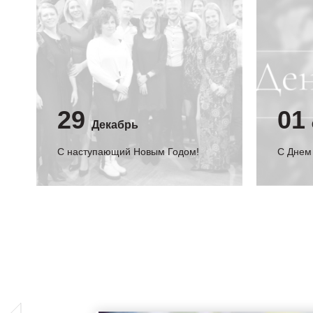
29
01
Декабрь
С наступающий Новым Годом!
C Днем