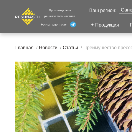
Санк
Ваш регион:
Производитель
решетчатого настила
Моск
Продукция
Напишите нам:
Екат
Сварной настил
Каза
Главная
Новости
Статьи
Преимущество прессо
Челя
Сварной настил
Уфа
Настил с
Волг
противоскольжением
Новы
Настил для стеллажей
Сург
Настил для морских
Тюм
платформ
Нижн