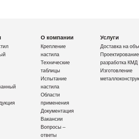
я
О компании
Услуги
стил
Крепление
Доставка на объ
ый
настила
Проектирование
Технические
разработка КМД
таблицы
Изготовление
Испытание
металлоконстру
ванный
настила
Области
дукция
применения
Документация
Вакансии
Вопросы –
ответы