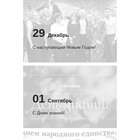
29
Декабрь
С наступающий Новым Годом!
01
Сентябрь
C Днем знаний!