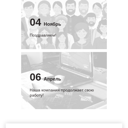
04
Ноябрь
Поздравляем!
06
Апрель
Наша компания продолжает свою
работу!